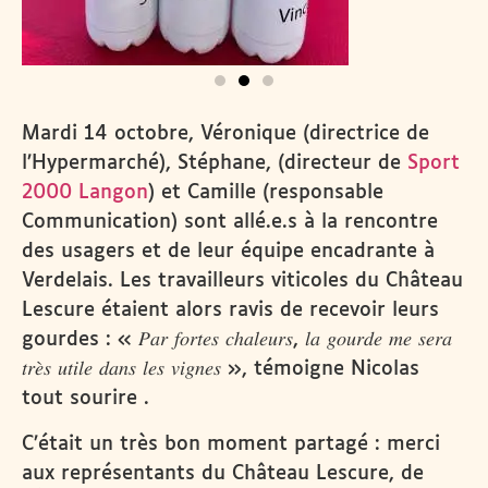
Mardi 14 octobre, Véronique (directrice de
l’Hypermarché), Stéphane, (directeur de
Sport
2000 Langon
) et Camille (responsable
Communication) sont allé.e.s à la rencontre
des usagers et de leur équipe encadrante à
Verdelais. Les travailleurs viticoles du Château
Lescure étaient alors ravis de recevoir leurs
gourdes : « 𝑃𝑎𝑟 𝑓𝑜𝑟𝑡𝑒𝑠 𝑐ℎ𝑎𝑙𝑒𝑢𝑟𝑠, 𝑙𝑎 𝑔𝑜𝑢𝑟𝑑𝑒 𝑚𝑒 𝑠𝑒𝑟𝑎
𝑡𝑟𝑒̀𝑠 𝑢𝑡𝑖𝑙𝑒 𝑑𝑎𝑛𝑠 𝑙𝑒𝑠 𝑣𝑖𝑔𝑛𝑒𝑠 », témoigne Nicolas
tout sourire
.
C’était un très bon moment partagé : merci
aux représentants du Château Lescure, de